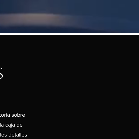
s
toria sobre
la caja de
los detalles