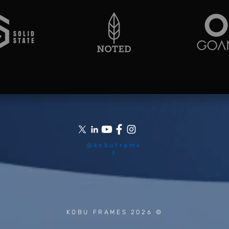
@kobuframe
s
KOBU FRAMES 2026 ©