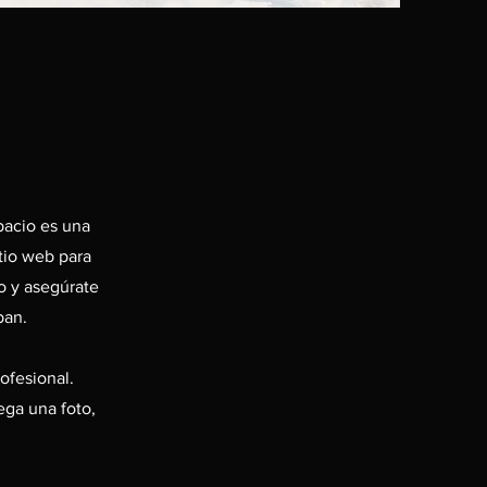
spacio es una
itio web para
do y asegúrate
pan.
ofesional.
ega una foto,